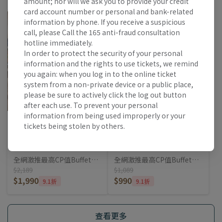
amount; nor will we ask you to provide your credit
盛宴隨時開吃！
盛宴隨時開吃！
card account number or personal and bank-related
information by phone. If you receive a suspicious
call, please Call the 165 anti-fraud consultation
hotline immediately.
In order to protect the security of your personal
information and the rights to use tickets, we remind
you again: when you log in to the online ticket
system from a non-private device or a public place,
please be sure to actively click the log out button
after each use. To prevent your personal
information from being used improperly or your
台北喜來登大飯店
台北喜來登大飯店
tickets being stolen by others.
SH-台北喜來登「十二廚」自
SH-台北喜來登「十二廚」自
助餐廳假日自助餐券(1990)
助餐廳平日自助下午茶券
(990)
全網激推最高CP值Buffet霸
全網激推最高CP值Buffet霸
氣回歸！假日用餐限時9折開
$2,189
氣回歸！平日下午茶限時9折
$1,089
$1,990
$990
吃，立即入手餐券，五星級
開吃，立即入手餐券，五星
9.1折
9.1折
盛宴隨時開吃！
級盛宴隨時開吃！
查看更多