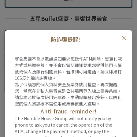
五星Buffet盛宴．豐饗世界美食
防詐騙提醒!
寒舍集團不會以電話通知要求您操作ATM解除、變更付款
方式或補繳金額；亦不會以電話通知要求您提供信用卡帳
號或個人及銀行相關資料，若接到可疑電話，請立即撥打
165反詐騙諮詢專線。
為了保護您的個人資料安全及票券使用權益，再次提醒
您：當您在非私人裝置或是公共場所登入線上票券系統，
請您務必於每次使用完畢後，主動點擊登出按鈕，以防止
台北喜來登大飯店
台北喜來登大飯店
您的個人資訊被不當使用或票券被他人盜用。
SH-台北喜來登「十二廚」自
SH-台北喜來登「十二廚」自
Anti-fraud reminder!
助餐廳平日自助午餐券
助餐廳平日自助晚餐券
(1490)
(1590)
The Humble House Group will not notify you by
全網激推最高CP值Buffet霸
全網激推最高CP值Buffet霸
phone to ask you to cancel the operation of the
氣回歸！平日午餐限時9折開
$1,639
氣回歸！平日晚餐限時9折開
$1,749
ATM, change the payment method, or pay the
$1,490
$1,590
吃，立即入手餐券，五星級
吃，立即入手餐券，五星級
9.1折
9.1折