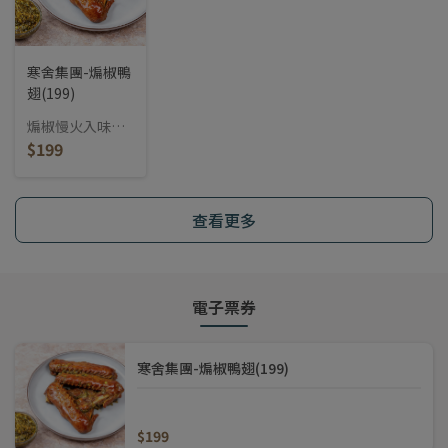
寒舍集團-煸椒鴨
翅(199)
煸椒慢火入味，
香麻層層堆疊，
$199
越啃越上癮的經
典滷味之選。
查看更多
電子票券
寒舍集團-煸椒鴨翅(199)
$199