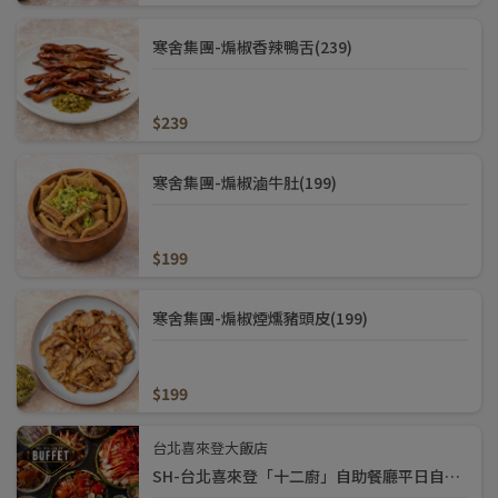
寒舍集團-煸椒香辣鴨舌(239)
$239
寒舍集團-煸椒滷牛肚(199)
$199
寒舍集團-煸椒煙燻豬頭皮(199)
$199
台北喜來登大飯店
SH-台北喜來登「十二廚」自助餐廳平日自助午餐券(1490)