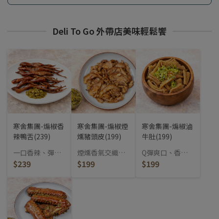
Deli To Go 外帶店美味輕鬆饗
寒舍集團-煸椒香
寒舍集團-煸椒煙
寒舍集團-煸椒滷
辣鴨舌(239)
燻豬頭皮(199)
牛肚(199)
一口香辣、彈嫩
煙燻香氣交織椒
Q彈爽口、香麻
回甘，專為懂吃
$239
麻辛香，爽脆中
$199
平衡，越嚼越香
$199
的人準備的煸椒
帶勁的風味滷
的煸椒牛肚。
鴨舌。
味。